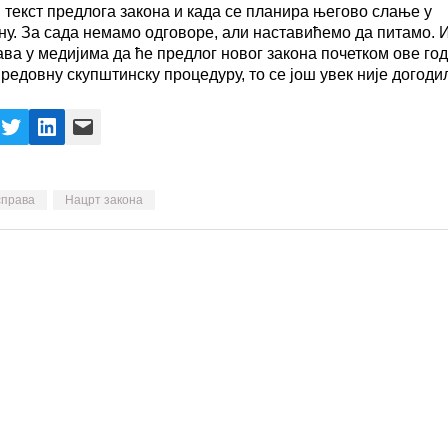
 текст предлога закона и када се планира његово слање у
у. За сада немамо одговоре, али наставићемо да питамо. И
ава у медијима да ће предлог новог закона почетком ове го
 редовну скупштинску процедуру, то се још увек није догоди
ebook
X
LinkedIn
Mail
справа
Нацрт закона