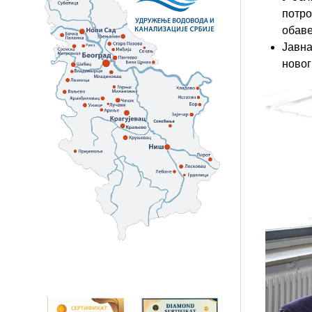
потро
обаве
Јавна
новог