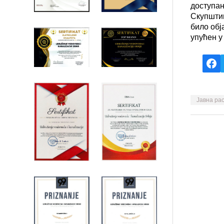
доступан
Скупштин
било обј
упућен у
Fac
Јавна ра