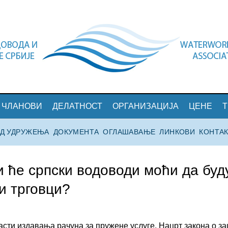
ЧЛАНОВИ
ДЕЛАТНОСТ
ОРГАНИЗАЦИЈА
ЦЕНЕ
АД УДРУЖЕЊА
ДОКУМЕНТА
ОГЛАШАВАЊЕ
ЛИНКОВИ
КОНТА
и ће српски водоводи моћи да буд
и трговци?
асти издавања рачуна за пружене услуге, Нацрт закона о з