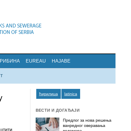
ТРИБИНА
EUREAU
НАЈАВЕ
КТ
ћирилица
latinica
у
ВЕСТИ И ДОГАЂАЈИ
Предлог за нова решења
ванредног оверавања
аштити
водомера