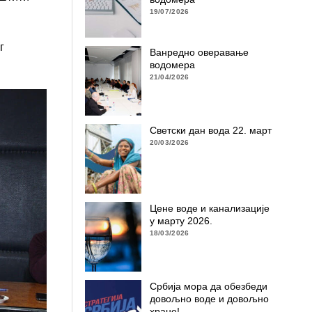
19/07/2026
г
Ванредно оверавање
водомера
21/04/2026
Светски дан вода 22. март
20/03/2026
Цене воде и канализације
у марту 2026.
18/03/2026
Србија мора да обезбеди
довољно воде и довољно
хране!