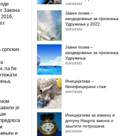
воде
13/04/2022
ег Закона
Јавни позив –
 2016,
кандидовање за признања
ез
Удружења у 2022.
10/03/2022
Јавни позив –
а српских
кандидовање за признања
Удружења
ва
01/02/2021
, па ће
отежати
Иницијатива –
шења,
бенефицирани стаж
10/07/2020
еном
авило је
аши
Иницијатива за измену и
 предлога
допуну Нацрта закона о
заштити потрошача
и
29/11/2019
ачињен и