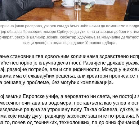
завршена јавна расправа, уверен сам да ћемо наћи начин да помогнемо и под
 јер обавеза Привредне коморе Србије је да утиче на стварање доброг и сти
 оквира“, рекао је Далибор Јокнић, секретар Удружења за комуналне делатнос
слици десно) на недавној седници Управног одбора
ање становништва довољним количинама здравствено исп
пиће неспорно је кључна делатност. Развијене државе уваж
ај, развојне потребе, али и специфичности. Можда у њихов
вама има отежавајућих решења, али креатори прописа се т
 решавају проблеме, без могућих компликација.
ној земљи Европске уније, а вероватно ни света, не постоји 
месечног очитавања водомера, постављена као услов и осн
издавање рачуна за утрошену воду. Таква обавеза, дакле, н
ма које имају дугу традицију законске заштите потрошача. М
за то, почев од техничких, технолошких, па до оних финанси