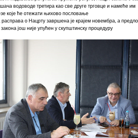
шача водоводе третира као све друге трговце и намеће им
зе које ће отежати њихово пословање
 расправа о Нацрту завршена је крајем новембра, а предло
 закона још није упућен у скупштинску процедуру