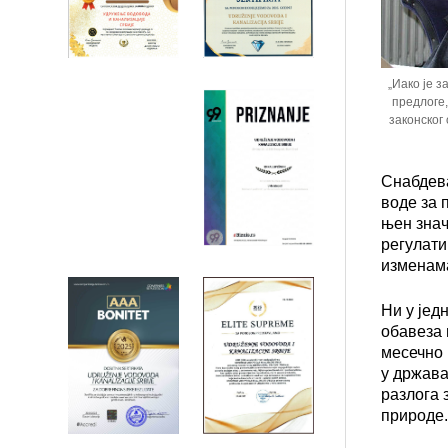
„Иако је 
предлоге,
законског
Снабдев
воде за 
њен знач
регулати
изменама
Ни у јед
обавеза 
месечно 
у држава
разлога 
природе.