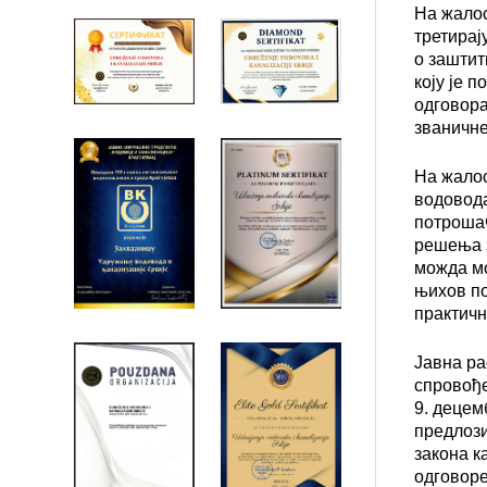
На жалос
третирај
о заштит
коју је 
одговора
званичне
На жалос
водовода
потрошач
решења з
можда мо
њихов по
практичн
Јавна ра
спровође
9. децем
предлози
закона к
одговоре