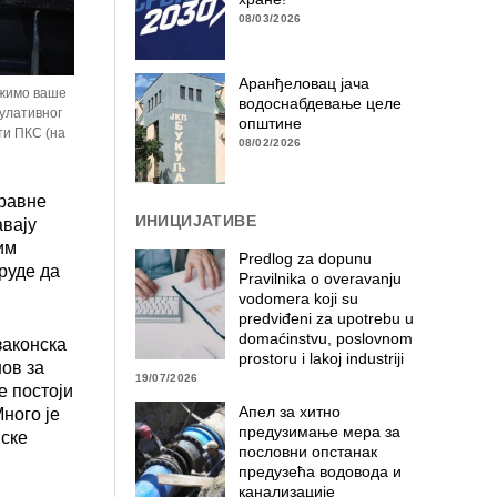
08/03/2026
Аранђеловац јача
ржимо ваше
водоснабдевање целе
мулативног
општине
ти ПКС (на
08/02/2026
равне
ИНИЦИЈАТИВЕ
авају
им
Predlog za dopunu
руде да
Pravilnika o overavanju
vodomera koji su
predviđeni za upotrebu u
domaćinstvu, poslovnom
законска
prostoru i lakoj industriji
ов за
19/07/2026
е постоји
Апел за хитно
ного је
предузимање мера за
јске
пословни опстанак
предузећа водовода и
канализације