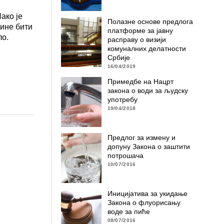
ако је
Пoлaзнe oснoвe прeдлoгa
дине бити
плaтфoрмe зa jaвну
ло.
рaспрaву o визиjи
кoмунaлних дeлaтнoсти
Србиje
16/04/2019
Примедбе на Нацрт
закона о води за људску
употребу
19/04/2018
Предлог за измену и
допуну Закона о заштити
потрошача
10/07/2016
Иницијатива за укидање
Закона о флуорисању
воде за пиће
08/07/2016