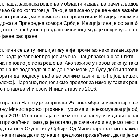
т, наша законска решења у области издавања рачуна водо
у као било ког трговца. Тако је записано у решењима важећ
и потрошача, чије измене смо предложили Иницијативом из
подржала Привредна комора Србије. Иницијатива је остала б
, што је прећутно правдано чињеницом да је покренута ван
 јавне расправе.
т, чини се да ту иницијативу није прочитао нико изван „круг
“. Када је започет процес измена, Нацрт закона о заштити
а поновио је иста решења. Ако заживе у новом закону, так
а наше водоводе значе да неће моћи да буду добри трговци
рати да поднесу плаћање великих казни, што ће још више 
ложај. Наравно, поднели смо предлог за измену таквих ре
о понављајући своју Иницијативу из 2016.
справа о Нацрту је завршена 25. новембра, а извештај о њ
њу Министарство трговине, туризма и телекомуникација обј
бра 2019. Из извештаја се не може ни наслутити да ли су н
 прихваћени, тако да је остало да сачекамо и видимо текст
ад стигне у Скупштину Србије. Од Министарства смо тражил
 на питања да ли су наши предлози прихваћени, да ли је с