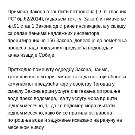
Примена Закона о заштити потрошача ( „Сл. гласник
РС“ бр.62/2014), (у даљем тексту: Закон) и тумачење
чл.91 став 1 Закона од стране инспекције, а у складу
са овлашћењима надлежних инспектора
прецизираних чл.156 Закона, довело је до ремећења
процеса рада појединих предузећа водовода и
канализације Србије.
Претходно поменуту одредбу Закона, наиме,
тржишни инспектори тумаче тако да постоји обавеза
комуналног предузећа које у својству Трговца у
смислу Закона врши услуге очитавања потрошње
воде преко водомера, да ту услугу мора вршити
једном месечно, тј. да се водомер мора очитати
једном месечно, како би се пратила остварена
потрошња воде и задужење исказано на рачуну на
месечном нивоу.