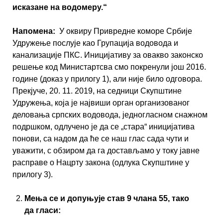
исказане на водомеру.“
Напомена:
У оквиру Привредне коморе Србије
Удружење послује као Групација водовода и
канализације ПКС. Иницијативу за овакво законско
решење код Министартсва смо покренули још 2016.
године (доказ у прилогу 1), али није било одговора.
Прекјуче, 20. 11. 2019, на седници Скупштине
Удружења, која је највиши орган организованог
деловања српских водовода, једногласном снажном
подршком, одлучено је да се „стара“ иницијатива
понови, са надом да ће се наш глас сада чути и
уважити, с обзиром да га достављамо у току јавне
расправе о Нацрту закона (одлука Скупштине у
прилогу 3).
Мења се и допуњује став 9 члана 55, тако
да гласи: