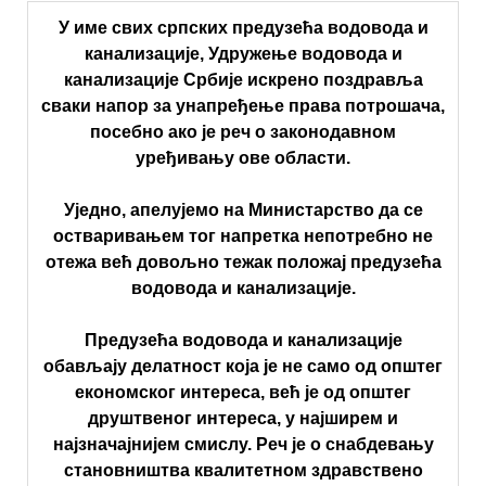
У име свих српских предузећа водовода и
канализације, Удружење водовода и
канализације Србије искрено поздравља
сваки напор за унапређење права потрошача,
посебно ако је реч о законодавном
уређивању ове области.
Уједно, апелујемо на Министарство да се
остваривањем тог напретка непотребно не
отежа већ довољно тежак положај предузећа
водовода и канализације.
Предузећа водовода и канализације
обављају делатност која је не само од општег
економског интереса, већ је од општег
друштвеног интереса, у најширем и
најзначајнијем смислу. Реч је о снабдевању
становништва квалитетном здравствено