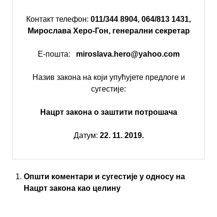
Контакт телефон:
011/344 8904, 064/813 1431,
Мирослава Херо-Гон,
генерални секретар
Е-пошта:
miroslava
.
hero
@
yahoo
.
com
Назив закона на који упућујете предлоге и
сугестије:
Нацрт закона о заштити потрошача
Датум:
22. 11. 2019.
Општи коментари и сугестије у односу на
Нацрт закона као целину