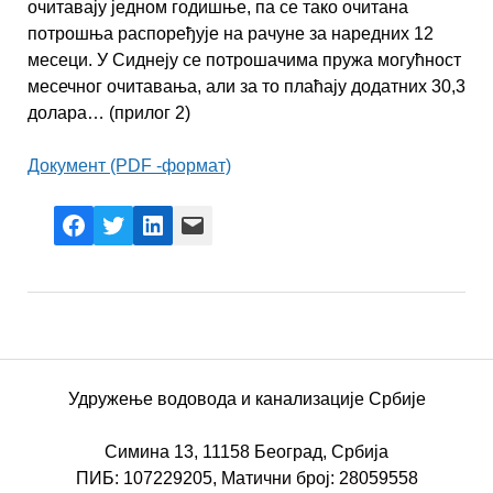
очитавају једном годишње, па се тако очитана
потрошња распоређује на рачуне за наредних 12
месеци. У Сиднеју се потрошачима пружа могућност
месечног очитавања, али за то плаћају додатних 30,3
долара… (прилог 2)
Документ (PDF -формат)
Facebook
X
LinkedIn
Mail
Удружење водовода и канализације Србије
Симина 13, 11158 Београд, Србија
ПИБ: 107229205, Матични број: 28059558