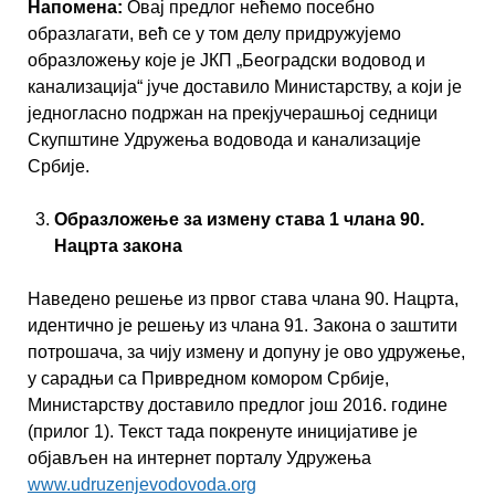
Напомена:
Овај предлог нећемо посебно
образлагати, већ се у том делу придружујемо
образложењу које је ЈКП „Београдски водовод и
канализација“ јуче доставило Министарству, а који је
једногласно подржан на прекјучерашњој седници
Скупштине Удружења водовода и канализације
Србије.
Образложење за измену става 1 члана 90.
Нацрта закона
Наведено решење из првог става члана 90. Нацрта,
идентично је решењу из члана 91. Закона о заштити
потрошача, за чију измену и допуну је ово удружење,
у сарадњи са Привредном комором Србије,
Министарству доставило предлог још 2016. године
(прилог 1). Текст тада покренуте иницијативе је
објављен на интернет порталу Удружења
www.udruzenjevodovoda.org