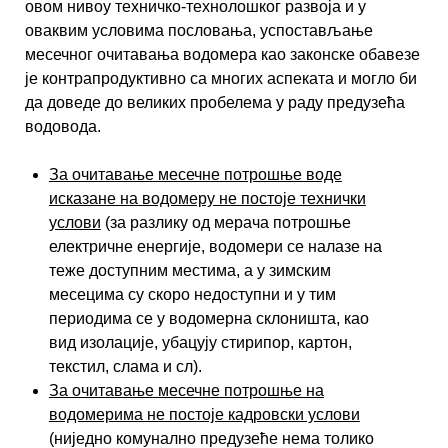
овом нивоу техничко-технолошког развоја и у
оваквим условима пословања, успостављање
месечног очитавања водомера као законске обавезе
је контрапродуктивно са многих аспеката и могло би
да доведе до великих пробелема у раду предузећа
водовода.
За очитавање месечне потрошње воде
исказане на водомеру не постоје технички
услови
(за разлику од мерача потрошње
електричне енергије, водомери се налазе на
теже доступним местима, а у зимским
месецима су скоро недоступни и у тим
периодима се у водомерна склоништа, као
вид изолације, убацују стирипор, картон,
текстил, слама и сл).
За очитавање месечне потрошње на
водомерима не постоје кадровски услови
(ниједно комунално предузеће нема толико