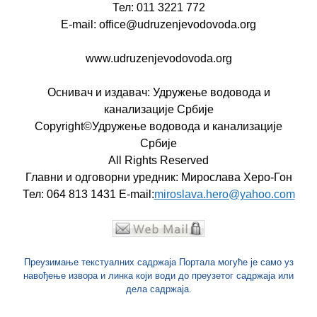
Тел: 011 3221 772
E-mail: office@udruzenjevodovoda.org
www.udruzenjevodovoda.org
Оснивач и издавач: Удружење водовода и
канализације Србије
Copyright©Удружење водовода и канализације
Србије
All Rights Reserved
Главни и одговорни уредник: Мирослава Херо-Гон
Тел: 064 813 1431 E-mail:
miroslava.hero@yahoo.com
Преузимање текстуалних садржаја Портала могуће је само уз
навођење извора и линка који води до преузетог садржаја или
дела садржаја.