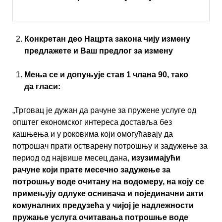
Конкретан део Нацрта закона чију измену
предлажете и Ваш предлог за измену
Мења се и допуњује став 1 члана 90, тако
да гласи:
„Трговац је дужан да рачуне за пружене услуге од
општег економског интереса доставља без
кашњења и у роковима који омогућавају да
потрошач прати остварену потрошњу и задужење за
период од највише месец дана,
изузимајући
рачуне који прате месечно задужење за
потрошњу воде очитану на водомеру, на коју се
примењују одлуке оснивача и појединачни акти
комуналних предузећа у чијој је надлежности
пружање услуга очитавања потрошње воде