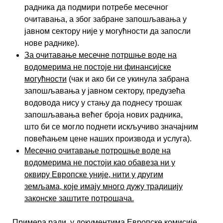
радника да подмири потребе месечног
очитавања, а због забране запошљавања у
јавном сектору није у могућности да запосли
нове раднике).
За очитавање месечне потршње воде на
водомерима не постоје ни финансијске
могућности
(чак и ако би се укинула забрана
запошљавања у јавном сектору, предузећа
водовода нису у стању да поднесу трошак
запошљавања већег броја нових радника,
што би се могло поднети искључиво значајним
повећањем цене наших производа и услуга).
Месечно очитавање потрошње воде на
водомерима не постоји као обавеза ни у
оквиру Европске уније, нити у другим
земљама, које имају много дужу традицију
законске заштите потрошача.
Примера ради, у документима Европске комисије