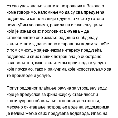
Уз сво уважавање заштите потрошача и Закона о
коме говоримо, напомињемо да су сва предузећа
водовода и канализације одувек, а често у готово
немогућим условима, радила на испуњењу циља
који је изнад свих пословних циљева – да
становништво ове земље редовно снабдевају
квалитетном здравствено исправном водом за пиће.
У том смислу, у заједничком интересу предузећа
водовода и свих наших потрошача је обострано
задовољство, како квалитетом производа и услуга
које пружамо, тако и рачунима које испостваљамо за
те производе и услуге.
Попут редовног плаћање рачуна за утрошену воду,
које је предуслов за финансијску стабилност и
континуирано обављање основних делатности,
месечно очитавање потрошње воде на водомерима
је велика жеља свих предузећа водовода. Ипак, на