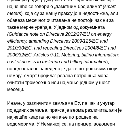
најчешће се говори о „паметним бројилима“
(smart
meters
), која су за нашу праксу још недостижна, али
обавеза месечног очитавања не постоји чак ни за
такве мерне уређаје. У једном од докуемната
(Guidance note on Directive 2012/27/EU on energy
efficiency, amending Directives 2009/125/EC and
2010/30/EC, and repealing Directives 2004/8/EC and
2006/32/EC, Articles 9-11: Metering; billing information;
cost of access to metering and billing information
),
поред осталог, наведено је да се потрошачима који
немају „смарт бројила“ реална потрошња мора
очитати тромесечно или најмање једном у шест
месеци.
Иначе, у различитим земљама ЕУ, па чак и унутар
појединих земаља, пракса је веома различита, али је
најчешће квартално читање потрошње на
водомерима. У Немачкој се, на пример, водомери