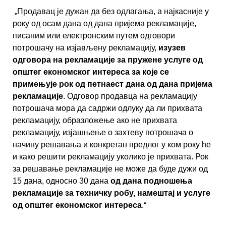
„Продавац је дужан да без одлагања, а најкасније у
року од осам дана од дана пријема рекламације,
писаним или електронским путем одговори
потрошачу на изјављену рекламацију,
изузев
одговора на рекламације за пружене услуге од
општег економског интереса за које се
примењује рок од петнаест дана од дана пријема
рекламације
. Одговор продавца на рекламацију
потрошача мора да садржи одлуку да ли прихвата
рекламацију, образложење ако не прихвата
рекламацију, изјашњење о захтеву потрошача о
начину решавања и конкретан предлог у ком року ће
и како решити рекламацију уколико је прихвата. Рок
за решавање рекламације не може да буде дужи од
15 дана, односно 30 дана
од дана подношења
рекламације за техничку робу, намештај и услуге
од општег економског интереса
.“