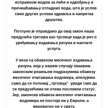
исправном водом за пиће и одвођењу и
пречишћавању отпадних вода, што је услов
свих других услова здравља и напретка
друштва.
Потпуно је оправдано да овај закон наша
предузећа третира као трговце када је реч о
уређивању издавања рачуна и наплате
услуга.
У вези са обавезом месечног издавања
рачуна, која у нашем случају оваквим
законским решењем подразумева обавезу
месечног очитавања водомера, апелујемо
само да се положај „трговца“ уреди тако да
се предузећима не отежа пословни статус.
Јер, законска обавеза месечног очитавања
водомера не постоји ни у Европи, а
вероватно ни у свету.