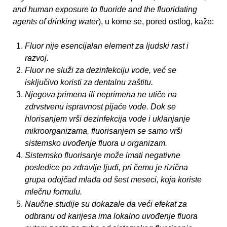
and human exposure to fluoride and the fluoridating
agents of drinking water
), u kome se, pored ostlog, kaže:
Fluor nije esencijalan element za ljudski rast i
razvoj.
Fluor ne služi za dezinfekciju vode
,
već se
isključivo koristi za dentalnu zaštitu.
Njegova primena ili neprimena ne utiče na
zdrvstvenu ispravnost pijaće vode
.
Dok se
hlorisanjem vrši dezinfekcija vode i uklanjanje
mikroorganizama, fluorisanjem se samo vrši
sistemsko uvođenje fluora u organizam.
Sistemsko fluorisanje može imati negativne
posledice po zdravlje ljudi, pri čemu je rizična
grupa odojčad mlađa od šest meseci, koja koriste
mlečnu formulu.
Naučne studije su dokazale da veći efekat za
odbranu od karijesa ima lokalno uvođenje fluora