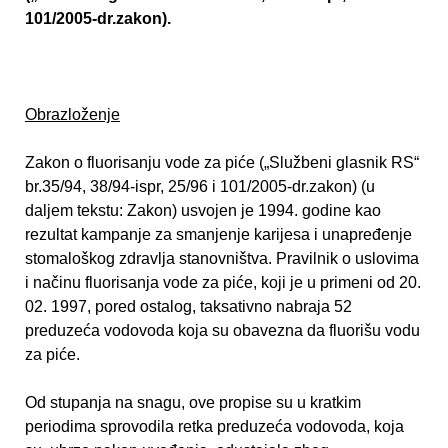
101/2005-dr.zakon).
Obrazloženje
Zakon o fluorisanju vode za piće („Službeni glasnik RS“
br.35/94, 38/94-ispr, 25/96 i 101/2005-dr.zakon) (u
daljem tekstu: Zakon) usvojen je 1994. godine kao
rezultat kampanje za smanjenje karijesa i unapređenje
stomaloškog zdravlja stanovništva. Pravilnik o uslovima
i načinu fluorisanja vode za piće, koji je u primeni od 20.
02. 1997, pored ostalog, taksativno nabraja 52
preduzeća vodovoda koja su obavezna da fluorišu vodu
za piće.
Od stupanja na snagu, ove propise su u kratkim
periodima sprovodila retka preduzeća vodovoda, koja