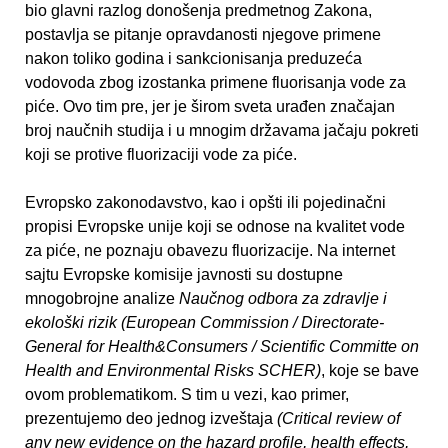
bio glavni razlog donošenja predmetnog Zakona,
postavlja se pitanje opravdanosti njegove primene
nakon toliko godina i sankcionisanja preduzeća
vodovoda zbog izostanka primene fluorisanja vode za
piće. Ovo tim pre, jer je širom sveta urađen značajan
broj naučnih studija i u mnogim državama jačaju pokreti
koji se protive fluorizaciji vode za piće.
Evropsko zakonodavstvo, kao i opšti ili pojedinačni
propisi Evropske unije koji se odnose na kvalitet vode
za piće, ne poznaju obavezu fluorizacije. Na internet
sajtu Evropske komisije javnosti su dostupne
mnogobrojne analize
Naučnog odbora za zdravlje i
ekološki rizik
(European Commission / Directorate-
General for Health&Consumers / Scientific Committe on
Health and Environmental Risks
SCHER)
, koje se bave
ovom problematikom. S tim u vezi, kao primer,
prezentujemo deo jednog izveštaja
(Critical review of
any new evidence on the hazard profile, health effects,