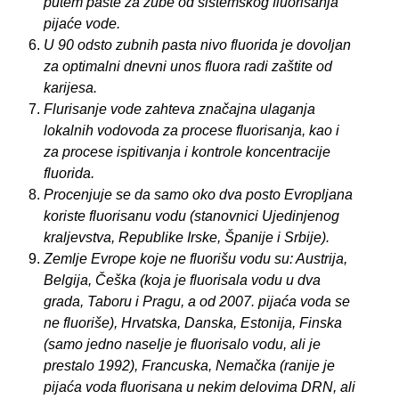
putem paste za zube od sistemskog fluorisanja
pijaće vode.
U 90 odsto zubnih pasta nivo fluorida je dovoljan
za optimalni dnevni unos fluora radi zaštite od
karijesa.
Flurisanje vode zahteva značajna ulaganja
lokalnih vodovoda za procese fluorisanja, kao i
za procese ispitivanja i kontrole koncentracije
fluorida.
Procenjuje se da samo oko dva posto Evropljana
koriste fluorisanu vodu (stanovnici Ujedinjenog
kraljevstva, Republike Irske, Španije i Srbije).
Zemlje Evrope koje ne fluorišu vodu su: Austrija,
Belgija, Češka (koja je fluorisala vodu u dva
grada, Taboru i Pragu, a od 2007. pijaća voda se
ne fluoriše), Hrvatska, Danska, Estonija, Finska
(samo jedno naselje je fluorisalo vodu, ali je
prestalo 1992), Francuska, Nemačka (ranije je
pijaća voda fluorisana u nekim delovima DRN, ali