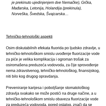
je prekinuto ujedinjenjem dve Nemačke), Grčka,
Mađarska, Letonija, Holandija (prekinula),
Norveška, Švedska, Švajcarska…
Tehničko-tehnološki aspekti
Osim diskutabilnih efekata fluorida po ljudsko zdravlje, u
tehničko-tehnološkom smislu uvođenje fluorizacije vode
za piće je velika komplikacija i ogroman trošak za
osiromašena preduzeća vodovoda, za čije sprovođenje
nema zdravstvenog, tehničko-tehnološkog, finansijskog,
niti bilo kog drugog opravdanja.
Preveniranje karijesa i poboljšanje stomatološkog
zdravlja svakako se može postići na druge načine, a u
tehničko-tehnološkom smislu obaveza fluorizacije vode
za preduzeća vodovoda, pored ostalog, znači da se