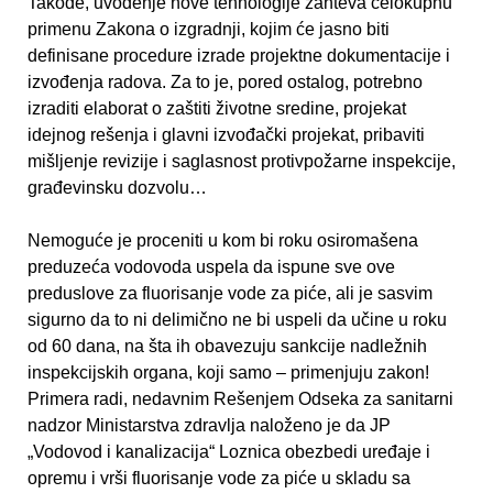
Takođe, uvođenje nove tehnologije zahteva celokupnu
primenu Zakona o izgradnji, kojim će jasno biti
definisane procedure izrade projektne dokumentacije i
izvođenja radova. Za to je, pored ostalog, potrebno
izraditi elaborat o zaštiti životne sredine, projekat
idejnog rešenja i glavni izvođački projekat, pribaviti
mišljenje revizije i saglasnost protivpožarne inspekcije,
građevinsku dozvolu…
Nemoguće je proceniti u kom bi roku osiromašena
preduzeća vodovoda uspela da ispune sve ove
preduslove za fluorisanje vode za piće, ali je sasvim
sigurno da to ni delimično ne bi uspeli da učine u roku
od 60 dana, na šta ih obavezuju sankcije nadležnih
inspekcijskih organa, koji samo – primenjuju zakon!
Primera radi, nedavnim Rešenjem Odseka za sanitarni
nadzor Ministarstva zdravlja naloženo je da JP
„Vodovod i kanalizacija“ Loznica obezbedi uređaje i
opremu i vrši fluorisanje vode za piće u skladu sa