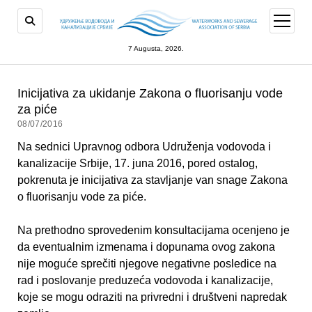
open
menu
7 Augusta, 2026.
Inicijativa za ukidanje Zakona o fluorisanju vode
za piće
08/07/2016
Na sednici Upravnog odbora Udruženja vodovoda i
kanalizacije Srbije, 17. juna 2016, pored ostalog,
pokrenuta je inicijativa za stavljanje van snage Zakona
o fluorisanju vode za piće.
Na prethodno sprovedenim konsultacijama ocenjeno je
da eventualnim izmenama i dopunama ovog zakona
nije moguće sprečiti njegove negativne posledice na
rad i poslovanje preduzeća vodovoda i kanalizacije,
koje se mogu odraziti na privredni i društveni napredak