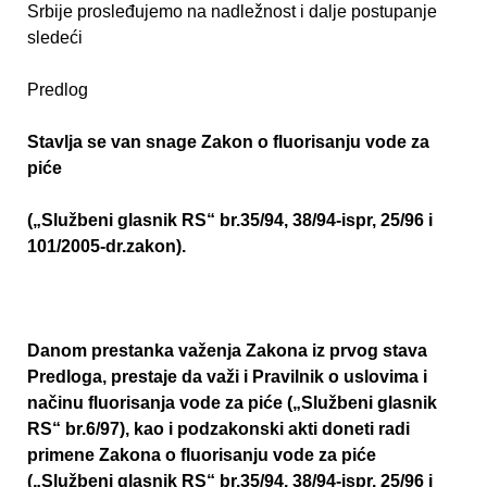
Srbije prosleđujemo na nadležnost i dalje postupanje
sledeći
Predlog
Stavlja se van snage Zakon o fluorisanju vode za
piće
(„Službeni glasnik RS“ br.35/94, 38/94-ispr, 25/96 i
101/2005-dr.zakon).
Danom prestanka važenja Zakona iz prvog stava
Predloga, prestaje da važi i Pravilnik o uslovima i
načinu fluorisanja vode za piće („Službeni glasnik
RS“ br.6/97), kao i podzakonski akti doneti radi
primene Zakona o fluorisanju vode za piće
(„Službeni glasnik RS“ br.35/94, 38/94-ispr, 25/96 i