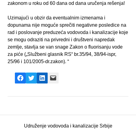
zakonom u roku od 60 dana od dana uručenja rešenja!
Uzimajući u obzir da eventualnim izmenama i
dopunama nije moguće sprečiti negativne posledice na
rad i poslovanje preduzeća vodovoda i kanalizacije koje
se mogu odraziti na privredni i društveni napredak
zemlje, stavlja se van snage Zakon o fluorisanju vode
za piće („Službeni glasnik RS“ br.35/94, 38/94-ispr,
25/96 i 101/2005-dr.zakon). “
Facebook
X
LinkedIn
Mail
Udruženje vodovoda i kanalizacije Srbije