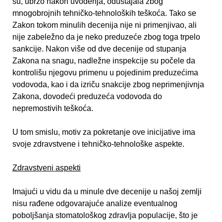
su, ubrzo nakon uvođenja, odustajala zbog
mnogobrojnih tehničko-tehnoloških teškoća. Tako se
Zakon tokom minulih decenija nije ni primenjivao, ali
nije zabeležno da je neko preduzeće zbog toga trpelo
sankcije. Nakon više od dve decenije od stupanja
Zakona na snagu, nadležne inspekcije su počele da
kontrolišu njegovu primenu u pojedinim preduzećima
vodovoda, kao i da izriču snakcije zbog neprimenjivnja
Zakona, dovodeći preduzeća vodovoda do
nepremostivih teškoća.
U tom smislu, motiv za pokretanje ove inicijative ima
svoje zdravstvene i tehničko-tehnološke aspekte.
Zdravstveni aspekti
Imajući u vidu da u minule dve decenije u našoj zemlji
nisu rađene odgovarajuće analize eventualnog
poboljšanja stomatološkog zdravlja populacije, što je