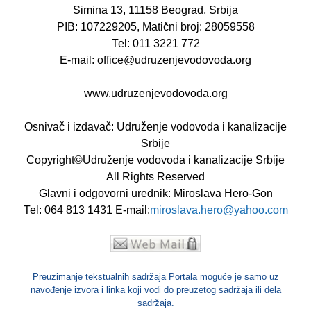
Simina 13, 11158 Beograd, Srbija
PIB: 107229205, Matični broj: 28059558
Теl: 011 3221 772
E-mail: office@udruzenjevodovoda.org
www.udruzenjevodovoda.org
Osnivač i izdavač: Udruženje vodovoda i kanalizacije
Srbije
Copyright©Udruženje vodovoda i kanalizacije Srbije
All Rights Reserved
Glavni i odgovorni urednik: Miroslava Hero-Gon
Теl: 064 813 1431 E-mail:
miroslava.hero@yahoo.com
Preuzimanje tekstualnih sadržaja Portala moguće je samo uz
navođenje izvora i linka koji vodi do preuzetog sadržaja ili dela
sadržaja.