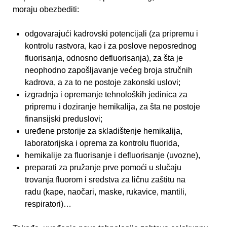
moraju obezbediti:
odgovarajući kadrovski potencijali (za pripremu i
kontrolu rastvora, kao i za poslove neposrednog
fluorisanja, odnosno defluorisanja), za šta je
neophodno zapošljavanje većeg broja stručnih
kadrova, a za to ne postoje zakonski uslovi;
izgradnja i opremanje tehnoloških jedinica za
pripremu i doziranje hemikalija, za šta ne postoje
finansijski preduslovi;
uređene prstorije za skladištenje hemikalija,
laboratorijska i oprema za kontrolu fluorida,
hemikalije za fluorisanje i defluorisanje (uvozne),
preparati za pružanje prve pomoći u slučaju
trovanja fluorom i sredstva za ličnu zaštitu na
radu (kape, naočari, maske, rukavice, mantili,
respiratori)…