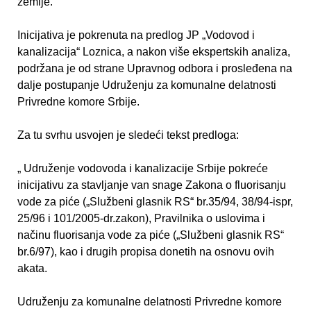
zemlje.
Inicijativa je pokrenuta na predlog JP „Vodovod i
kanalizacija“ Loznica, a nakon više ekspertskih analiza,
podržana je od strane Upravnog odbora i prosleđena na
dalje postupanje Udruženju za komunalne delatnosti
Privredne komore Srbije.
Za tu svrhu usvojen je sledeći tekst predloga:
„ Udruženje vodovoda i kanalizacije Srbije pokreće
inicijativu za stavljanje van snage Zakona o fluorisanju
vode za piće („Službeni glasnik RS“ br.35/94, 38/94-ispr,
25/96 i 101/2005-dr.zakon), Pravilnika o uslovima i
načinu fluorisanja vode za piće („Službeni glasnik RS“
br.6/97), kao i drugih propisa donetih na osnovu ovih
akata.
Udruženju za komunalne delatnosti Privredne komore