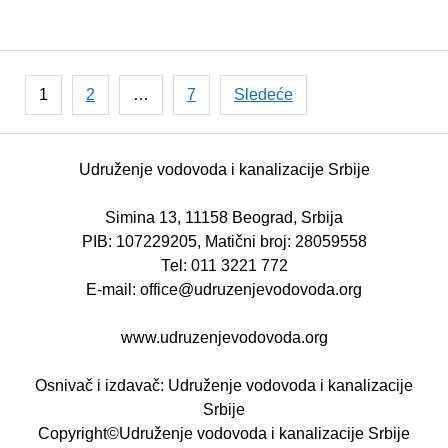
Posts
1
2
…
7
Sledeće
pagination
Udruženje vodovoda i kanalizacije Srbije
Simina 13, 11158 Beograd, Srbija
PIB: 107229205, Matični broj: 28059558
Теl: 011 3221 772
E-mail: office@udruzenjevodovoda.org
www.udruzenjevodovoda.org
Osnivač i izdavač: Udruženje vodovoda i kanalizacije
Srbije
Copyright©Udruženje vodovoda i kanalizacije Srbije