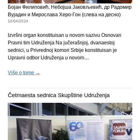
Бојан Филиповић, Небојша Јаковљевић, др Радомир
Вујадин и Мирослава Херо-Гон (слева на десно)
10/04/2024
Izvršni organ konstituisan u novom sazivu Osnovan
Pravni tim Udruženja Na jučerašnjoj, dvanaestoj
sednici, u Privrednoj komori Srbije konstituisan je
Upravni odbor Udruženja u novom…
Više o tome →
Četrnaesta sednica Skupštine Udruženja