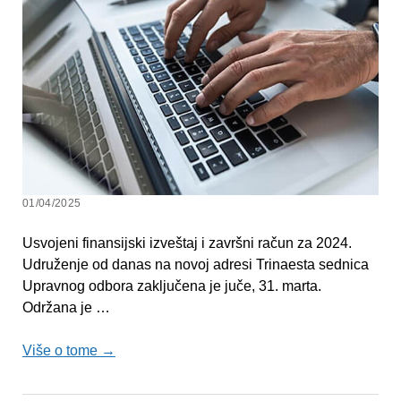
01/04/2025
Usvojeni finansijski izveštaj i završni račun za 2024.
Udruženje od danas na novoj adresi Trinaesta sednica
Upravnog odbora zaklјučena je juče, 31. marta.
Održana je …
Više o tome →