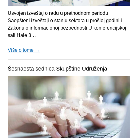
Usvojen izveštaj o radu u prethodnom periodu
Saopšteni izveštaji o stanju sektora u prošloj godini i
Zakonu o informacionoj bezbednosti U konferencijskoj
sali Hale 3…
Više o tome →
Šesnaesta sednica Skupštine Udruženja