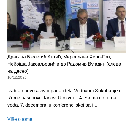
Драгана Бјелетић Антић, Мирослава Херо-Гон,
Небојша Јаковљевић и др Радомир Вујадин (слева
на десно)
10/12/2023
Izabran novi saziv organa i tela Vodovodi Sokobanje i
Rume naši novi članovi U okviru 14. Sajma i foruma
voda, 7. decembra, u konferencijskoj sali…
Više o tome →