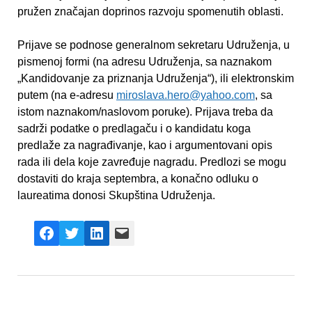
pružen značajan doprinos razvoju spomenutih oblasti.
Prijave se podnose generalnom sekretaru Udruženja, u
pismenoj formi (na adresu Udruženja, sa naznakom
„Kandidovanje za priznanja Udruženja“), ili elektronskim
putem (na e-adresu
miroslava.hero@yahoo.com
, sa
istom naznakom/naslovom poruke). Prijava treba da
sadrži podatke o predlagaču i o kandidatu koga
predlaže za nagrađivanje, kao i argumentovani opis
rada ili dela koje zavređuje nagradu. Predlozi se mogu
dostaviti do kraja septembra, a konačno odluku o
laureatima donosi Skupština Udruženja.
Facebook
X
LinkedIn
Mail