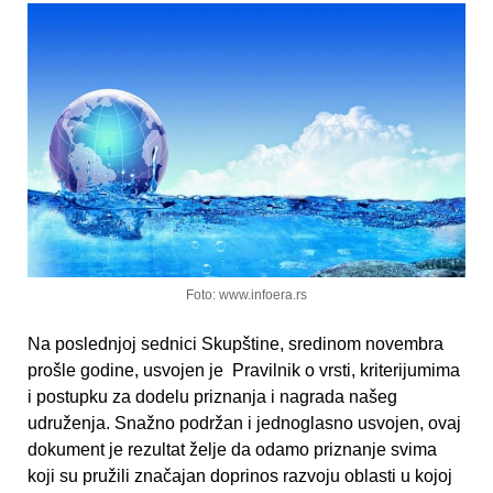
Foto: www.infoera.rs
Na poslednjoj sednici Skupštine, sredinom novembra
prošle godine, usvojen je Pravilnik o vrsti, kriterijumima
i postupku za dodelu priznanja i nagrada našeg
udruženja. Snažno podržan i jednoglasno usvojen, ovaj
dokument je rezultat želјe da odamo priznanje svima
koji su pružili značajan doprinos razvoju oblasti u kojoj