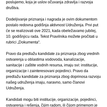
poslujemo, koja je uslov očuvanja zdravlјa i razvoja
društva.
Dodelјivanje priznanja i nagrada je ovim dokumentom
postalo redovna godišnja aktivnost Udruženja. Prvi put
će se realizovati ove 2021, kada obeležavamo jubilej,
10. godišnjicu rada. Tekst Pravilnika možete pročitati u
rubrici „Dokumenta“.
Pravo da predlažu kandidate za priznanja zbog vrednih
ostvarenja u oblastima vodovoda, kanalizacije,
sanitacije i zaštite vodnih resursa, imaju svi: institucije,
organizacije i zainteresovani pojedinci. Pravo da
predlažu kandidate za priznanja zbog doprinosa razvoju
našeg udruženja imaju, naravno, samo članovi
Udruženja.
Kandidati mogu biti institucije, organizacije, pojedinci,
ostvarenja i rešenja, čijim radom, ili čijom primenom je