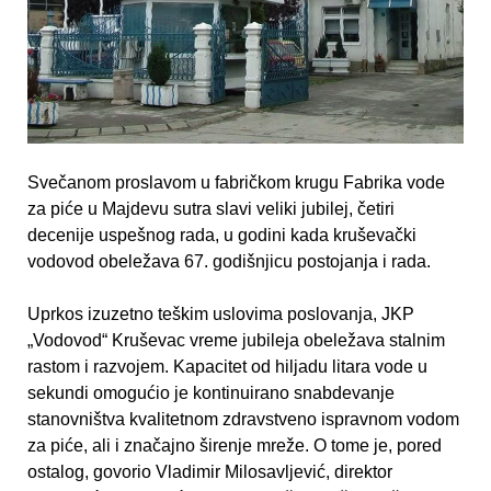
Svečanom proslavom u fabričkom krugu Fabrika vode
za piće u Majdevu sutra slavi veliki jubilej, četiri
decenije uspešnog rada, u godini kada kruševački
vodovod obeležava 67. godišnjicu postojanja i rada.
Uprkos izuzetno teškim uslovima poslovanja, JKP
„Vodovod“ Kruševac vreme jubileja obeležava stalnim
rastom i razvojem. Kapacitet od hilјadu litara vode u
sekundi omogućio je kontinuirano snabdevanje
stanovništva kvalitetnom zdravstveno ispravnom vodom
za piće, ali i značajno širenje mreže. O tome je, pored
ostalog, govorio Vladimir Milosavlјević, direktor