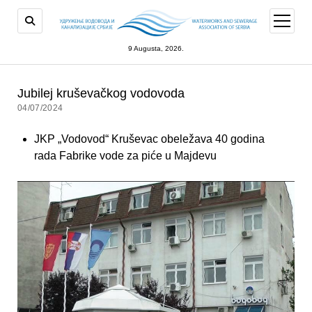
open
menu
9 Augusta, 2026.
Jubilej kruševačkog vodovoda
04/07/2024
JKP „Vodovod“ Kruševac obeležava 40 godina
rada Fabrike vode za piće u Majdevu