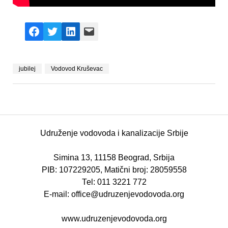
Facebook
X
LinkedIn
Mail
jubilej
Vodovod Kruševac
Udruženje vodovoda i kanalizacije Srbije
Simina 13, 11158 Beograd, Srbija
PIB: 107229205, Matični broj: 28059558
Теl: 011 3221 772
E-mail: office@udruzenjevodovoda.org
www.udruzenjevodovoda.org