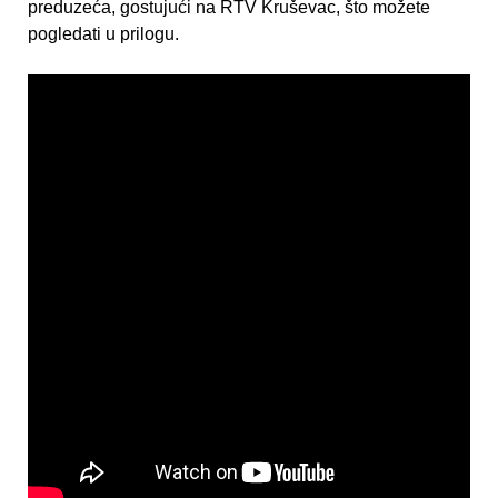
preduzeća, gostujući na RTV Kruševac, što možete
pogledati u prilogu.