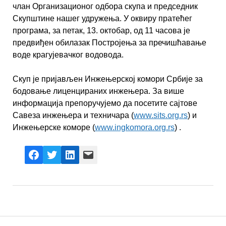
члан Организационог одбора скупа и председник
Скупштине нашег удружења. У оквиру пратећег
програма, за петак, 13. oктобар, од 11 часова је
предвиђен обилазак Постројења за пречишћавање
воде крагујевачког водовода.
Скуп је пријављен Инжењерској комори Србије за
бодовање лиценцираних инжењера. За више
информација препоручујемо да посетите сајтове
Савеза инжењера и техничара (
www.sits.org.rs
) и
Инжењерске коморе (
www.ingkomora.org.rs
) .
Facebook
X
LinkedIn
Mail