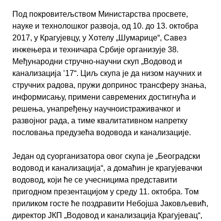
Под покровитељством Министарства просвете,
науке и технолошког развоја, од 10. до 13. октобра
2017, у Крагујевцу, у Хотелу „Шумарице“, Савез
инжењера и техничара Србије организује 38.
Међународни стручно-научни скуп „Водовод и
канализација ’17“. Циљ скупа је да низом научних и
стручних радова, пружи допринос трансферу знања,
информисању, примени савремених достигнућа и
решења, унапређењу научноистраживачког и
развојног рада, а тиме квалитативном напретку
пословања предузећа водовода и канализације.
Један од суорганизатора овог скупа је „Београдски
водовод и канализација“, а домаћин је крагујевачки
водовод, који ће се учесницима представити
пригодном презентацијом у среду 11. октобра. Том
приликом госте ће поздравити Небојша Јаковљевић,
директор ЈКП „Водовод и канализација Крагујевац“,