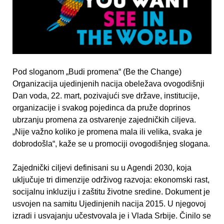
Pod sloganom „Budi promena“ (Be the Change)
Organizacija ujedinjenih nacija obeležava ovogodišnji
Dan voda, 22. mart, pozivajući sve države, institucije,
organizacije i svakog pojedinca da pruže doprinos
ubrzanju promena za ostvarenje zajedničkih cilјeva.
„Nije važno koliko je promena mala ili velika, svaka je
dobrodošla“, kaže se u promociji ovogodišnjeg slogana.
Zajednički cilјevi definisani su u Agendi 2030, koja
uklјučuje tri dimenzije održivog razvoja: ekonomski rast,
socijalnu inkluziju i zaštitu životne sredine. Dokument je
usvojen na samitu Ujedinjenih nacija 2015. U njegovoj
izradi i usvajanju učestvovala je i Vlada Srbije. Činilo se