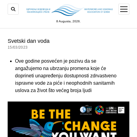
open
menu
8 Augusta, 2026.
Svetski dan voda
15/03/2023
Ove godine posvećen je pozivu da se
angažujemo na ubrzanju promena koje će
doprineti unapređenju dostupnosti zdrvastveno
ispravne vode za piće i neophodnih sanitarnih
uslova za život što većeg broja lјudi