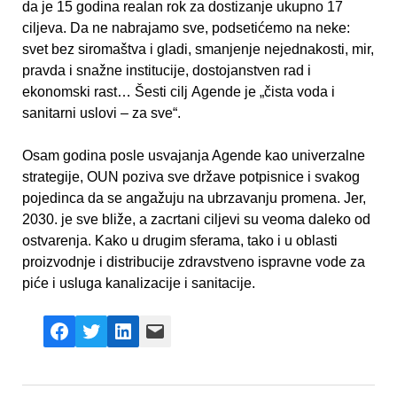
da je 15 godina realan rok za dostizanje ukupno 17
cilјeva. Da ne nabrajamo sve, podsetićemo na neke:
svet bez siromaštva i gladi, smanjenje nejednakosti, mir,
pravda i snažne institucije, dostojanstven rad i
ekonomski rast… Šesti cilј Agende je „čista voda i
sanitarni uslovi – za sve“.
Osam godina posle usvajanja Agende kao univerzalne
strategije, OUN poziva sve države potpisnice i svakog
pojedinca da se angažuju na ubrzavanju promena. Jer,
2030. je sve bliže, a zacrtani cilјevi su veoma daleko od
ostvarenja. Kako u drugim sferama, tako i u oblasti
proizvodnje i distribucije zdravstveno ispravne vode za
piće i usluga kanalizacije i sanitacije.
Facebook
X
LinkedIn
Mail