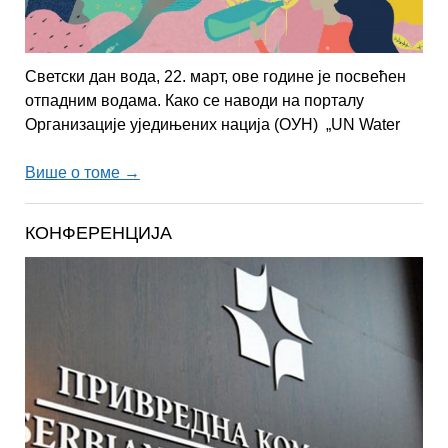
Светски дан вода, 22. март, ове године је посвећен
отпадним водама. Како се наводи на порталу
Организације уједињених нација (ОУН) „UN Water
Више о томе →
КОНФЕРЕНЦИЈА