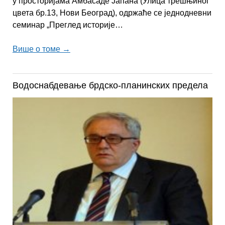
у просторијама Амбасаде Јапана (Улица трешњиног
цвета бр.13, Нови Београд), одржаће се једнодневни
семинар „Преглед историје…
Више о томе →
Водоснабдевање брдско-планинских предела