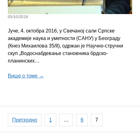
05/10/2016
Јуче, 4. октобра 2016, у Свечаној сали Српске
академије наука и уметности (САНУ) у Београду
(Кнез Михаилова 35/II), одржан је Научно-стручни
скуп „Водоснабдевање становника брдско-
планинских…
Више о томе →
Пагинација
Претходно
1
…
6
7
чланака