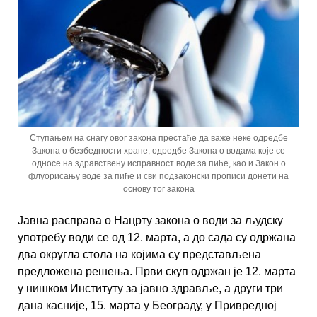
Ступањем на снагу овог закона престаће да важе неке одредбе
Закона о безбедности хране, одредбе Закона о водама које се
односе на здравствену исправност воде за пиће, као и Закон о
флуорисању воде за пиће и сви подзаконски прописи донети на
основу тог закона
Јавна расправа о Нацрту закона о води за људску
употребу води се од 12. марта, а до сада су одржана
два округла стола на којима су представљена
предложена решења. Први скуп одржан је 12. марта
у нишком Институту за јавно здравље, а други три
дана касније, 15. марта у Београду, у Привредној