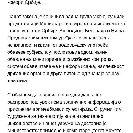
комори Србије.
Нацрт закона је сачинила радна група у којој су били
представници Министарства здравља и института за
јавно здравље Србије, Војводине, Београда и Ниша.
Предложеним текстом уређује се здравствена
исправност и квалитет воде људску употребу,
обавезе субјеката у пословању водом, начин
обављања мониторинга и службених контрола,
систем обавештавања и информисања, надлежност
државних органа и друга питања од значаја за ову
тематику.
С обзиром да је данас последњи дан јавне
расправе, још увек нема званичних информација о
приспелим примедбама и сугестијама. Стручни тим
Удружења за технологију воде и санитарно
инжењерство и нашег удружења доставио је
Министарству примедбе и коментаре (текст можете