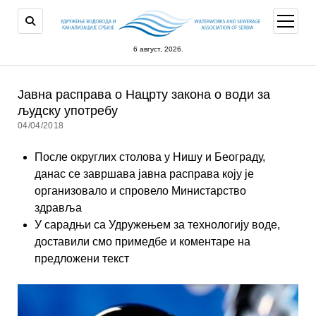
open
menu
6 август, 2026.
Јавна расправа о Нацрту закона о води за
људску употребу
04/04/2018
После округлих столова у Нишу и Београду,
данас се завршава јавна расправа коју је
организовало и спровело Министарство
здравља
У сарадњи са Удружењем за технологију воде,
доставили смо примедбе и коментаре на
предложени текст