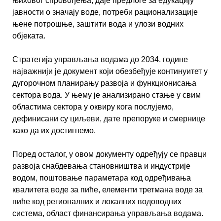
њиховог спровођења, даје предлоге за едукацију
јавности о значају воде, потреби рационализације
њене потрошње, заштити вода и улози водних
објеката.
Стратегија управљања водама до 2034. године
најважнији је документ који обезбеђује континуитет у
дугорочном планирању развоја и функционисања
сектора вода. У њему је анализирано стање у свим
областима сектора у оквиру кога послујемо,
дефинисани су циљеви, дате препоруке и смернице
како да их достигнемо.
Поред осталог, у овом документу одређују се правци
развоја снабдевања становништва и индустрије
водом, поштовање параметара код одређивања
квалитета воде за пиће, елементи третмана воде за
пиће код регионалних и локалних водоводних
система, област финансирања управљања водама.