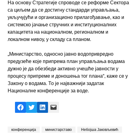
На основу Стратегије спроводе се реформе Сектора
са циљем да се достигну стандарди управљања,
укључујући и организационо прилагођавање, као и
системско јачање стручних и институционалних
капацитета на националном, регионалном и
локалном нивоу, у складу са планом.
„Министарство, односно јавно водопривредно
предузеће које припрема план управљања водама
дужно је да обезбеди активно учешће јавности у
процесу припреме и доношења тог плана“, каже се у
Закону о водама. То је најважнији задатак
Националне конференције за воде.
Facebook
X
LinkedIn
Mail
конференција
министарставo
Небојша Јаковљевић