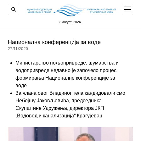
open
menu
8 август, 2026.
Национална конференција за воде
27/11/2020
Министарство пољопривреде, шумарства и
водопривреде недавно је започело процес
формирања Националне конференције за
воде
За члана овог Владиног тела кандидовали смо
Небојшу Јаковљевића, председника
Скупштине Удружења, директора ЈКП
„Водовод и канализација“ Крагујевац