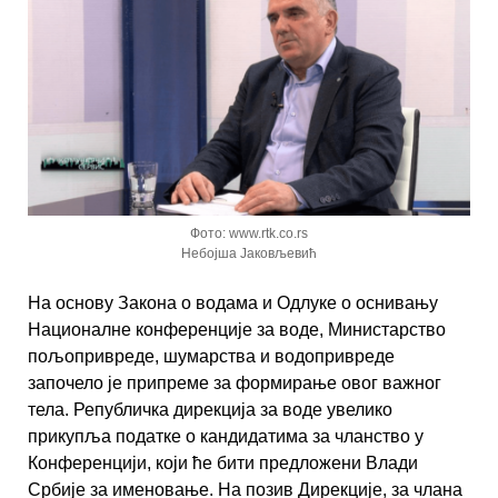
Фото: www.rtk.co.rs
Небојша Јаковљевић
На основу Закона о водама и Одлуке о оснивању
Националне конференције за воде, Министарство
пољопривреде, шумарства и водопривреде
започело је припреме за формирање овог важног
тела. Републичка дирекција за воде увелико
прикупља податке о кандидатима за чланство у
Конференцији, који ће бити предложени Влади
Србије за именовање. На позив Дирекције, за члана