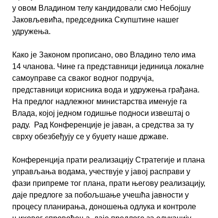
у овом Владином телу кандидовали смо Небојшу
Јаковљевића, председника Скупштине нашег
удружења.
Како је Законом прописано, ово Владино тело има
14 чланова. Чине га представници јединица локалне
самоуправе са сваког водног подручја,
представници корисника вода и удружења грађана.
На предлог надлежног министарства именује га
Влада, којој једном годишње подноси извештај о
раду. Рад Конференције је јаван, а средства за ту
сврху обезбеђују се у буџету наше државе.
Конференција прати реализацију Стратегије и плана
управљања водама, учествује у јавој расправи у
фази припреме тог плана, прати његову реализацију,
даје предлоге за побољшање учешћа јавности у
процесу планирања, доношења одлука и контроле