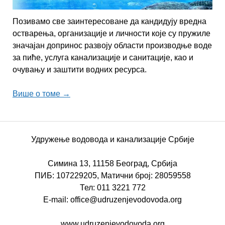
Позивамо све заинтересоване да кандидују вредна
остварења, организације и личности које су пружиле
значајан допринос развоју области производње воде
за пиће, услуга канализације и санитације, као и
очувању и заштити водних ресурса.
Више о томе →
Удружење водовода и канализације Србије
Симина 13, 11158 Београд, Србија
ПИБ: 107229205, Матични број: 28059558
Тел: 011 3221 772
E-mail: office@udruzenjevodovoda.org
www.udruzenjevodovoda.org