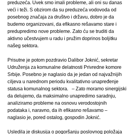
preduzeća. Uvek smo imali probleme, ali oni su danas
veći i teži. S obzirom da su preduzeća vodovoda od
posebnog značaja za društvo i državu, dobro je da
budemo organizovani, da efikasno rešavamo stare i
predupredimo nove probleme. Zato ću se truditi da
aktivno učestvujem u radu i pružim doprinos bolјitku
našeg sektora.
Prisutne je potom pozdravio Dalibor Joknić, sekretar
Udruženja za komunalne delatnosti Privredne komore
Srbije. Posebno je naglasio da je jedan od najvažnijih
cilјeva u narednom periodu kvalitativno unapređenje
statusa komunalnog sektora. – Zato moramo sinergijski
da delujemo, da maksimalno unapredimo saradnju,
analiziramo probleme na osnovu verodostojnih
podataka i, naravno, da ih efikasno rešavamo –
naglasio je, pored ostalog, gospodin Joknić.
Usledila je diskusija o pogoršanju poslovnog položaja