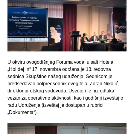
U okviru ovogodišnjeg Foruma voda, u sali Hotela
„Holidej In“ 17. novembra održana je 13. redovna
sednica Skupštine našeg udruženja. Sednicom je
predsedavao potpredsednik ovog tela, Zoran Nikolić,
direktor pirotskog vodovoda. Usvojen je niz odluka
vezan za operativne aktivnosti, kao i godišnji izveštaj o
radu Udruženja (izveštaj je dostupan u rubrici
„Dokumenta“).