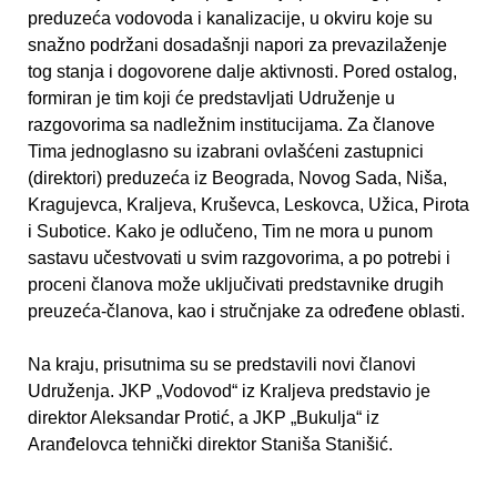
preduzeća vodovoda i kanalizacije, u okviru koje su
snažno podržani dosadašnji napori za prevazilaženje
tog stanja i dogovorene dalјe aktivnosti. Pored ostalog,
formiran je tim koji će predstavlјati Udruženje u
razgovorima sa nadležnim institucijama. Za članove
Tima jednoglasno su izabrani ovlašćeni zastupnici
(direktori) preduzeća iz Beograda, Novog Sada, Niša,
Kragujevca, Kralјeva, Kruševca, Leskovca, Užica, Pirota
i Subotice. Kako je odlučeno, Tim ne mora u punom
sastavu učestvovati u svim razgovorima, a po potrebi i
proceni članova može uklјučivati predstavnike drugih
preuzeća-članova, kao i stručnjake za određene oblasti.
Na kraju, prisutnima su se predstavili novi članovi
Udruženja. JKP „Vodovod“ iz Kralјeva predstavio je
direktor Aleksandar Protić, a JKP „Bukulјa“ iz
Aranđelovca tehnički direktor Staniša Stanišić.