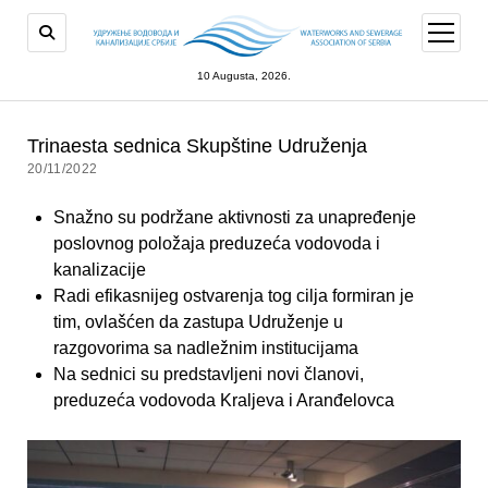
open
menu
10 Augusta, 2026.
Trinaesta sednica Skupštine Udruženja
20/11/2022
Snažno su podržane aktivnosti za unapređenje
poslovnog položaja preduzeća vodovoda i
kanalizacije
Radi efikasnijeg ostvarenja tog cilјa formiran je
tim, ovlašćen da zastupa Udruženje u
razgovorima sa nadležnim institucijama
Na sednici su predstavlјeni novi članovi,
preduzeća vodovoda Kralјeva i Aranđelovca