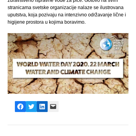
zdravstveno ispravne vode za piće. Gotovo na svim
stranicama svetske organizacije nalaze se ilustrovana
uputstva, koja pozivaju na intenzivno održavanje lične i
higijene prostora u kojima boravimo.
Facebook
X
LinkedIn
Mail