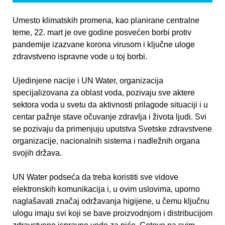
Umesto klimatskih promena, kao planirane centralne
teme, 22. mart je ove godine posvećen borbi protiv
pandemije izazvane korona virusom i klјučne uloge
zdravstveno ispravne vode u toj borbi.
Ujedinjene nacije i UN Water, organizacija
specijalizovana za oblast voda, pozivaju sve aktere
sektora voda u svetu da aktivnosti prilagode situaciji i u
centar pažnje stave očuvanje zdravlјa i života lјudi. Svi
se pozivaju da primenjuju uputstva Svetske zdravstvene
organizacije, nacionalnih sistema i nadležnih organa
svojih država.
UN Water podseća da treba koristiti sve vidove
elektronskih komunikacija i, u ovim uslovima, uporno
naglašavati značaj održavanja higijene, u čemu klјučnu
ulogu imaju svi koji se bave proizvodnjom i distribucijom