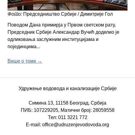
Фото:
Председништво Србије / Димитрије Гол
Поводом Дана примирја у Првом светском рату,
Председник Србије Александар Вучић доделио је
одликовања заслужним институцијама и
појединцима...
Више о томе →
Удружење водовода и канализације Србије
Симина 13, 11158 Београд, Србија
ПИБ: 107229205, Матични број: 28059558
Тел: 011 3221 772
E-mail: office@udruzenjevodovoda.org